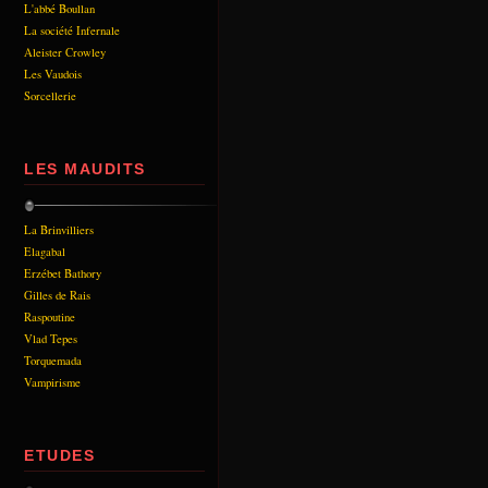
L'abbé Boullan
La société Infernale
Aleister Crowley
Les Vaudois
Sorcellerie
LES MAUDITS
La Brinvilliers
Elagabal
Erzébet Bathory
Gilles de Rais
Raspoutine
Vlad Tepes
Torquemada
Vampirisme
ETUDES