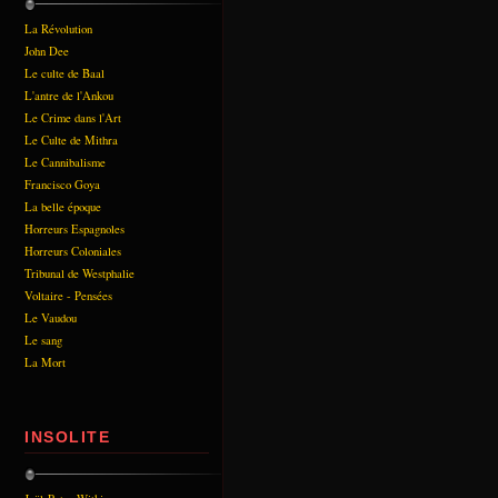
La Révolution
John Dee
Le culte de Baal
L'antre de l'Ankou
Le Crime dans l'Art
Le Culte de Mithra
Le Cannibalisme
Francisco Goya
La belle époque
Horreurs Espagnoles
Horreurs Coloniales
Tribunal de Westphalie
Voltaire - Pensées
Le Vaudou
Le sang
La Mort
INSOLITE