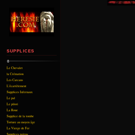
SUPPLICES
Le Chevalet
la Crémation
Les Carcans
L'écartèlement
Supplices Infernaux
Le pal
Le pilori
La Roue
Supplice de la tombe
Torture au moyen âge
La Vierge de Fer
Supplices païens