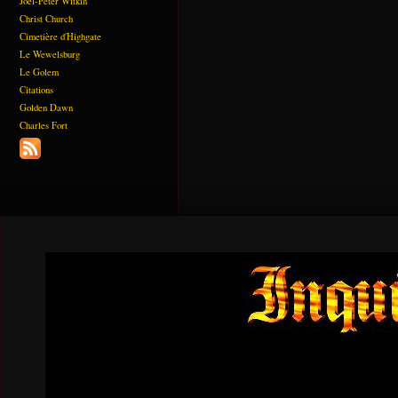
Joël-Peter Witkin
Christ Church
Cimetière d'Highgate
Le Wewelsburg
Le Golem
Citations
Golden Dawn
Charles Fort