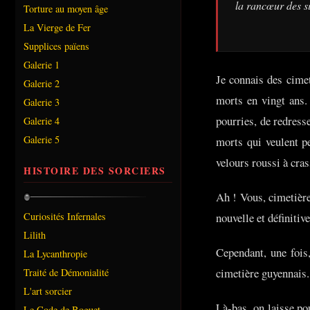
la rancœur des si
Torture au moyen âge
La Vierge de Fer
Supplices païens
Galerie 1
Je connais des cimet
Galerie 2
morts en vingt ans.
Galerie 3
pourries, de redress
Galerie 4
Galerie 5
morts qui veulent p
velours roussi à cras
HISTOIRE DES SORCIERS
Ah ! Vous, cimetière
Curiosités Infernales
nouvelle et définitiv
Lilith
Cependant, une fois,
La Lycanthropie
cimetière guyennais.
Traité de Démonialité
L'art sorcier
Là-bas, on laisse po
Le Code de Boguet