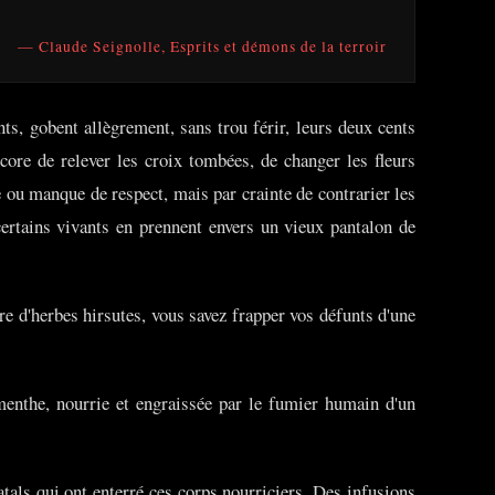
— Claude Seignolle, Esprits et démons de la terroir
nts, gobent allègrement, sans trou férir, leurs deux cents
core de relever les croix tombées, de changer les fleurs
 ou manque de respect, mais par crainte de contrarier les
certains vivants en prennent envers un vieux pantalon de
re d'herbes hirsutes, vous savez frapper vos défunts d'une
e menthe, nourrie et engraissée par le fumier humain d'un
atals qui ont enterré ces corps nourriciers. Des infusions