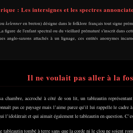
orique : Les intersignes et les spectres annonciat
 (ou
kelenner
en breton) désigne dans le folklore français tout signe pré
a figure de l'enfant spectral ou du vieillard prématuré s'inscrit dans 
es anglo-saxons attachés à un lignage, ces entités anonymes incarnen
Il ne voulait pas aller à la 
a chambre, accroché à côté de son lit, un tableautin représentan
nnaît pas ce paysage mais l’aime parce qu’il lui rappelle le cadre 
ui l’idolâtrait et qui aimait également le tableautin en question. C’es
 le tableautin tombé à terre sans que la corde ni le clou ne soient r