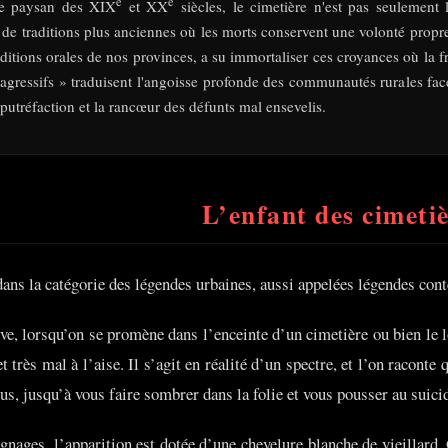
e
e
re paysan des XIX
et XX
siècles, le cimetière n'est pas seulement 
é de traditions plus anciennes où les morts conservent une volonté propr
aditions orales de nos provinces, a su immortaliser ces croyances où la fr
 agressifs » traduisent l'angoisse profonde des communautés rurales fa
a putréfaction et la rancœur des défunts mal ensevelis.
L’enfant des cimeti
 dans la catégorie des légendes urbaines, aussi appelées légendes co
ive, lorsqu’on se promène dans l’enceinte d’un cimetière ou bien le l
 très mal à l’aise. Il s’agit en réalité d’un spectre, et l’on raconte
us, jusqu’à vous faire sombrer dans la folie et vous pousser au suici
gnages, l’apparition est dotée d’une chevelure blanche de vieillard.