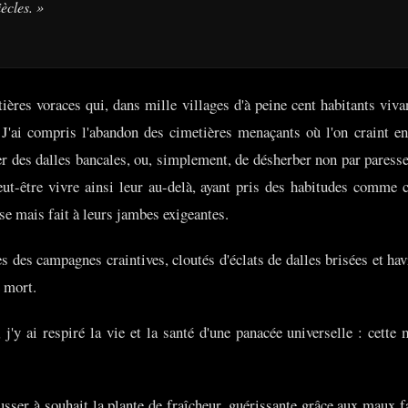
ècles. »
ières voraces qui, dans mille villages d'à peine cent habitants viva
 J'ai compris l'abandon des cimetières menaçants où l'on craint en
er des dalles bancales, ou, simplement, de désherber non par paresse
eut-être vivre ainsi leur au-delà, ayant pris des habitudes comme 
se mais fait à leurs jambes exigeantes.
s des campagnes craintives, cloutés d'éclats de dalles brisées et hav
e mort.
 j'y ai respiré la vie et la santé d'une panacée universelle : cett
usser à souhait la plante de fraîcheur, guérissante grâce aux maux f