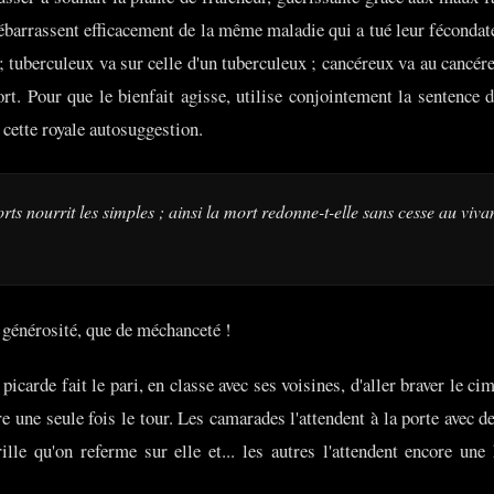
ébarrassent efficacement de la même maladie qui a tué leur fécondate
; tuberculeux va sur celle d'un tuberculeux ; cancéreux va au cancér
ort. Pour que le bienfait agisse, utilise conjointement la sentenc
cette royale autosuggestion.
rts nourrit les simples ; ainsi la mort redonne-t-elle sans cesse au viv
générosité, que de méchanceté !
picarde fait le pari, en classe avec ses voisines, d'aller braver le cim
aire une seule fois le tour. Les camarades l'attendent à la porte avec
ille qu'on referme sur elle et... les autres l'attendent encore un