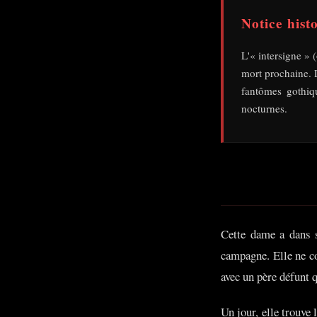
Notice hist
L'« intersigne »
mort prochaine. L
fantômes gothiqu
nocturnes.
Cette dame a dans s
campagne. Elle ne co
avec un père défunt q
Un jour, elle trouve