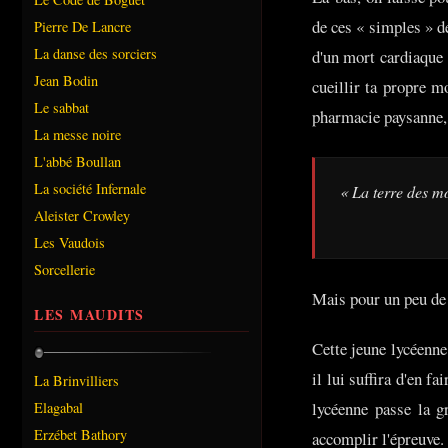
de ces « simples » d
Pierre De Lancre
La danse des sorciers
d'un mort cardiaque 
Jean Bodin
cueillir ta propre m
Le sabbat
pharmacie paysanne, 
La messe noire
L'abbé Boullan
La société Infernale
« La terre des mo
Aleister Crowley
Les Vaudois
Sorcellerie
Mais pour un peu de 
LES MAUDITS
Cette jeune lycéenne 
il lui suffira d'en f
La Brinvilliers
lycéenne passe la gr
Elagabal
Erzébet Bathory
accomplir l'épreuve.