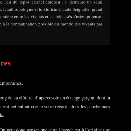
le lieu du repos éternel chrétien ; il demeure un seuil
e. L'anthropologue et folkloriste Claude Seignolle, grand
ontière entre les vivants et les trépassés s'avère poreuse.
ce à la contamination possible du monde des vivants par
ères
ntemporaines.
ong de sa clôture, d’apercevoir un étrange garçon, dont la
 que si cet enfant croise votre regard, alors les cauchemars
de.
 On peut donc penser que cette légende est à l’origine une