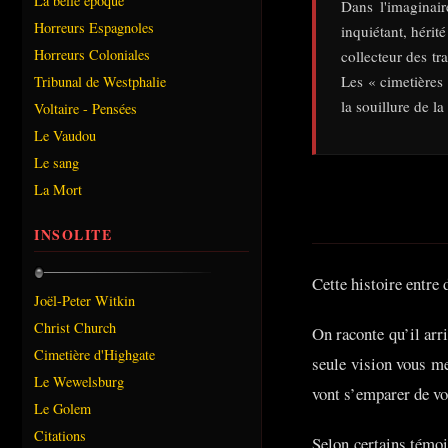
La belle époque
Dans l'imaginai
Horreurs Espagnoles
inquiétant, hérit
Horreurs Coloniales
collecteur des tr
Les « cimetières
Tribunal de Westphalie
la souillure de l
Voltaire - Pensées
Le Vaudou
Le sang
La Mort
INSOLITE
Cette histoire entre
Joël-Peter Witkin
Christ Church
On raconte qu’il arr
Cimetière d'Highgate
seule vision vous met
Le Wewelsburg
vont s’emparer de vo
Le Golem
Citations
Selon certains témoi