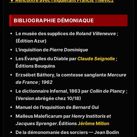
▼ Rencontre avec l'inquiétant Francis Thievicz
BIBLIOGRAPHIE DÉMONIAQUE
Le musée des supplices de
Roland Villeneuve
;
(Édition Azur)
L'inquisition de
Pierre Dominique
Les Évangiles du Diable par
Claude Seignolle
;
Éditions Bouquins
Erzsébet Báthory, la comtesse sanglante
Mercure
de France ; 1962
Le dictionnaire Infernal, 1863 par
Collin de Plancy
;
(Version abrégée chez 10/18)
Manuel de l'Inquisition de
Bernard Gui
Malleus Maleficarum par
Henry Institoris et
Jacques Sprenger
. Éditions
Jérôme Millon
De la démonomanie des sorciers — Jean Bodin