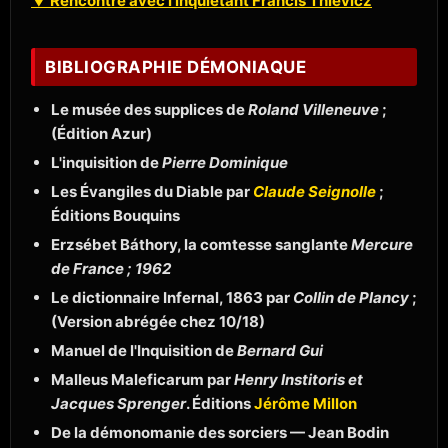
▼ Rencontre avec l'inquiétant Francis Thievicz
BIBLIOGRAPHIE DÉMONIAQUE
Le musée des supplices de
Roland Villeneuve
;
(Édition Azur)
L'inquisition de
Pierre Dominique
Les Évangiles du Diable par
Claude Seignolle
;
Éditions Bouquins
Erzsébet Báthory, la comtesse sanglante
Mercure
de France ; 1962
Le dictionnaire Infernal, 1863 par
Collin de Plancy
;
(Version abrégée chez 10/18)
Manuel de l'Inquisition de
Bernard Gui
Malleus Maleficarum par
Henry Institoris et
Jacques Sprenger
. Éditions
Jérôme Millon
De la démonomanie des sorciers — Jean Bodin