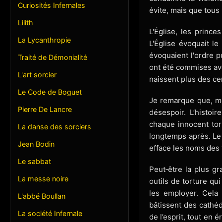
Curiosités Infernales
évite, mais que tous 
Lilith
L'Église, les prince
La Lycanthropie
L'Église évoquait le
évoquaient l'ordre pu
Traité de Démonialité
ont été commises ave
L'art sorcier
naissent plus des c
Le Code de Boguet
Je remarque que, mê
Pierre De Lancre
désespoir. L’histoi
chaque innocent tor
La danse des sorciers
longtemps après. Le
Jean Bodin
efface les noms des t
Le sabbat
Peut‑être la plus gr
La messe noire
outils de torture qui
les employer. Cela 
L'abbé Boullan
bâtissent des cathéd
La société Infernale
de l’esprit, tout en 