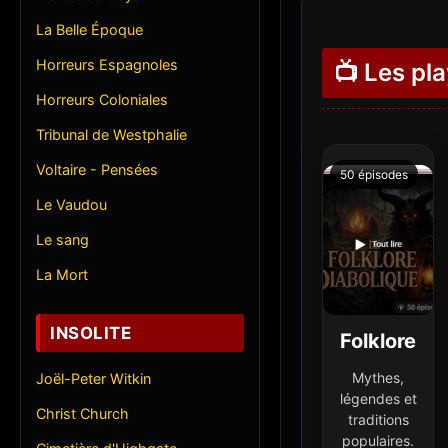
La Belle Époque
Horreurs Espagnoles
📺 Les pla
Horreurs Coloniales
Tribunal de Westphalie
Voltaire - Pensées
50 épisodes
Le Vaudou
Le sang
La Mort
INSOLITE
Folklore
Mythes,
Joël-Peter Witkin
légendes et
Christ Church
traditions
populaires.