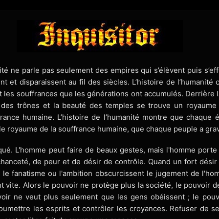
nité ne parle pas seulement des empires qui s’élèvent puis s’ef
t et disparaissent au fil des siècles. L’histoire de l’humanité
et les souffrances que les générations ont accumulés. Derrière 
r des trônes et la beauté des temples se trouve un royaume 
rance humaine. L’histoire de l’humanité montre que chaque 
le royaume de la souffrance humaine, que chaque peuple a gra
ué. L'homme peut faire de beaux gestes, mais l'homme porte 
anceté, de peur et de désir de contrôle. Quand un fort désir 
le fanatisme ou l'ambition obscurcissent le jugement de l'hom
 vite. Alors le pouvoir ne protège plus la société, le pouvoir d
voir ne veut plus seulement que les gens obéissent ; le pouv
umettre les esprits et contrôler les croyances. Refuser de se p