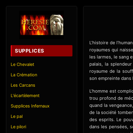
L’histoire de l’huma
royaumes qui naissen
SUPPLICES
les larmes, le sang 
palais, la splendeu
Le Chevalet
royaume de la souff
La Crémation
son empreinte dans 
Les Carcans
L'homme est compliq
L'écartèlement
trou profond de méch
quand la vengeance, 
Supplices Infernaux
de la société tombent
Le pal
des esprits. Le pou
dans les pensées, so
Le pilori