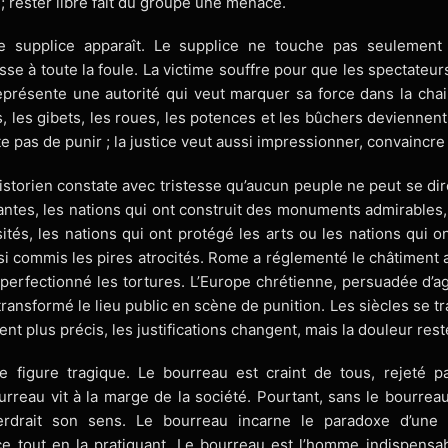
 rester libre fait du groupe une menace.
 supplice apparaît. Le supplice ne touche pas seulemen
sse à toute la foule. La victime souffre pour que les spectateu
eprésente une autorité qui veut marquer sa force dans la ch
, les gibets, les roues, les potences et les bûchers deviennent
e pas de punir ; la justice veut aussi impressionner, convaincre
’historien constate avec tristesse qu’aucun peuple ne peut se di
llantes, les nations qui ont construit des monuments admirables,
ités, les nations qui ont protégé les arts ou les nations qui o
si commis les pires atrocités. Rome a réglementé le châtiment a
 perfectionné les tortures. L’Europe chrétienne, persuadée d’ag
transformé le lieu public en scène de punition. Les siècles se t
t plus précis, les justifications changent, mais la douleur rest
 figure tragique. Le bourreau est craint de tous, rejeté p
urreau vit à la marge de la société. Pourtant, sans le bourreau
rdrait son sens. Le bourreau incarne le paradoxe d’une ci
e tout en la pratiquant. Le bourreau est l’homme indispens