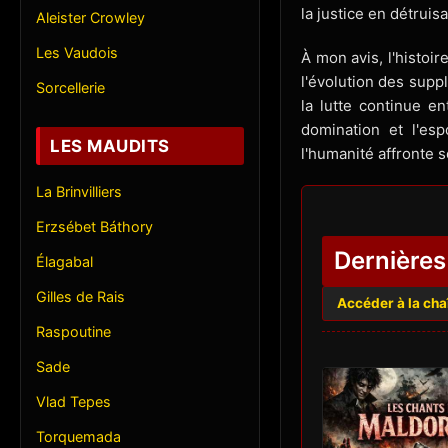
la justice en détruis
Aleister Crowley
Les Vaudois
À mon avis, l'histoir
l'évolution des suppl
Sorcellerie
la lutte continue en
domination et l'es
LES MAUDITS
l'humanité affronte 
La Brinvilliers
Erzsébet Báthory
Dernières
Élagabal
Gilles de Rais
Accéder à la ch
Raspoutine
Sade
Vlad Tepes
Torquemada