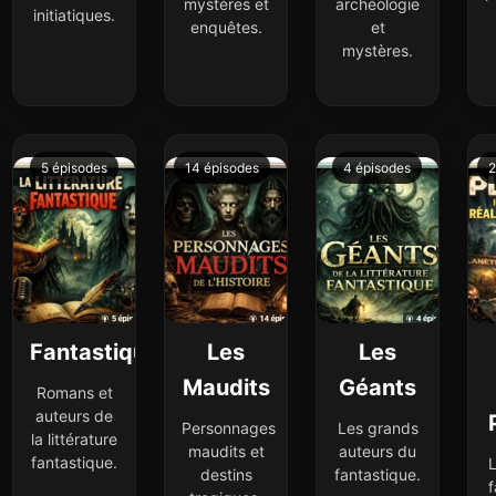
mystères et
archéologie
initiatiques.
enquêtes.
et
mystères.
5 épisodes
14 épisodes
4 épisodes
2
l
Fantastique
Les
Les
Maudits
Géants
Romans et
auteurs de
Personnages
Les grands
la littérature
maudits et
auteurs du
fantastique.
L
destins
fantastique.
f