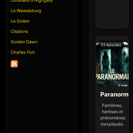
Cimetière d'Highgate
Le Wewelsburg
Le Golem
Citations
Golden Dawn
33 épisodes
Charles Fort
Paranorma
Fantômes,
hantises et
phénomènes
inexpliqués.