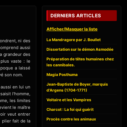
DERNIERS ARTICLES
Afficher/Masquer la liste
La Mandragore par J. Boullet
fondrent, ni des
 comprend aussi
Dissertation sur le démon Asmodée
la grandeur des
Préparation de têtes humaines chez
plus vaste : le
les cannibales.
époque a laissé
vé son nom.
Magia Posthuma
Jean-Baptiste de Boyer, marquis
aussi en lui un
d'Argens (1704-1771)
saisit l'homme,
Voltaire et les Vampires
me, les limites
evient le maître
Charcot : La foi qui guérit
oir veut entrer
Procès contre les animaux
lier fait de la