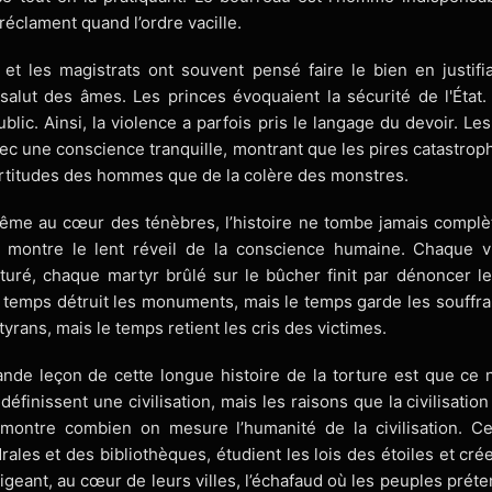
réclament quand l’ordre vacille.
s et les magistrats ont souvent pensé faire le bien en justifia
 salut des âmes. Les princes évoquaient la sécurité de l'État.
blic. Ainsi, la violence a parfois pris le langage du devoir. Le
c une conscience tranquille, montrant que les pires catastrophe
ertitudes des hommes que de la colère des monstres.
me au cœur des ténèbres, l’histoire ne tombe jamais complè
re montre le lent réveil de la conscience humaine. Chaque v
turé, chaque martyr brûlé sur le bûcher finit par dénoncer 
 temps détruit les monuments, mais le temps garde les souffr
yrans, mais le temps retient les cris des victimes.
ande leçon de cette longue histoire de la torture est que ce 
 définissent une civilisation, mais les raisons que la civilisati
montre combien on mesure l’humanité de la civilisation. Ce
rales et des bibliothèques, étudient les lois des étoiles et cr
érigeant, au cœur de leurs villes, l’échafaud où les peuples pré