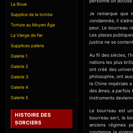
personne un accusé ;
La Roue
Je remarque que le
Supplice de la tombe
condamnée, il s’adre
Torture au Moyen Âge
peur. Le bourreau r
Les places publiques
La Vierge de Fer
justice ne se content
Supplices païens
Au fil des siècles, l
Galerie 1
nations les plus bri
Galerie 2
ont créé des univers
philosophie, ont aus
Galerie 3
la Chine impériale a
Galerie 4
des âmes, a parfois 
instruments deviennen
Galerie 5
Le bourreau est une
HISTOIRE DES
bourreau sert, le bo
SORCIERS
anciens régimes pe
condamne la violenc