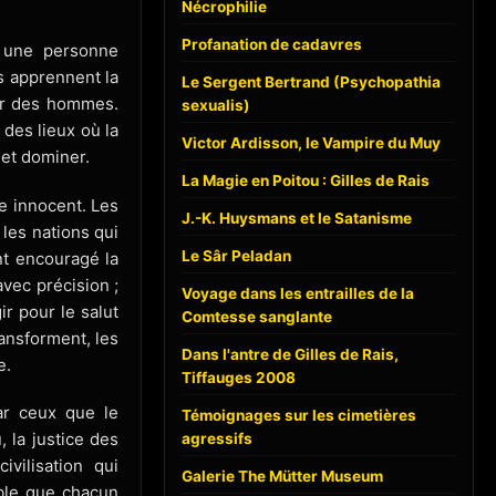
Nécrophilie
Profanation de cadavres
t une personne
rs apprennent la
Le Sergent Bertrand (Psychopathia
air des hommes.
sexualis)
 des lieux où la
Victor Ardisson, le Vampire du Muy
 et dominer.
La Magie en Poitou : Gilles de Rais
re innocent. Les
J.-K. Huysmans et le Satanisme
 les nations qui
Le Sâr Peladan
nt encouragé la
vec précision ;
Voyage dans les entrailles de la
ir pour le salut
Comtesse sanglante
ransforment, les
Dans l'antre de Gilles de Rais,
e.
Tiffauges 2008
ar ceux que le
Témoignages sur les cimetières
, la justice des
agressifs
vilisation qui
Galerie The Mütter Museum
able que chacun