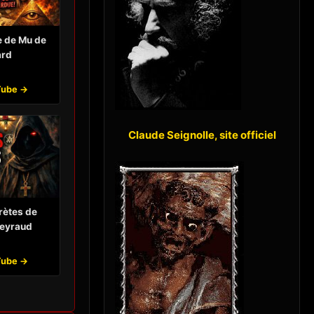
e de Mu de
ard
Tube →
Claude Seignolle, site officiel
rètes de
Geyraud
Tube →