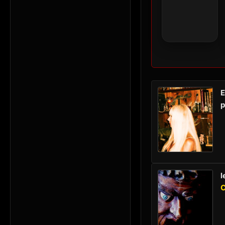
E
p
l