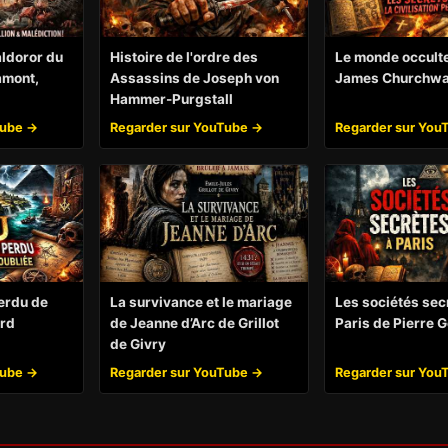
ldoror du
Histoire de l'ordre des
Le monde occult
amont,
Assassins de Joseph von
James Churchw
Hammer-Purgstall
Tube →
Regarder sur YouTube →
Regarder sur You
perdu de
La survivance et le mariage
Les sociétés sec
rd
de Jeanne d’Arc de Grillot
Paris de Pierre 
de Givry
Tube →
Regarder sur YouTube →
Regarder sur You