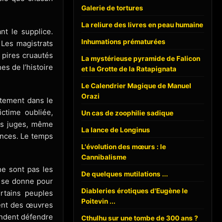
Galerie de tortures
La reliure des livres en peau humaine
nt le supplice.
Inhumations prématurées
 Les magistrats
s pires cruautés
La mystérieuse pyramide de Falicon
s de l’histoire
et la Grotte de la Ratapignata
Le Calendrier Magique de Manuel
Orazi
tement dans le
ictime oubliée,
Un cas de zoophilie sadique
les juges, même
La lance de Longinus
ances. Le temps
L'évolution des mœurs : le
Cannibalisme
ne sont pas les
De quelques mutilations ...
on se donne pour
Diableries érotiques d'Eugène le
rtains peuples
Poitevin ...
éent des œuvres
tendent défendre
Cthulhu sur une tombe de 300 ans ?