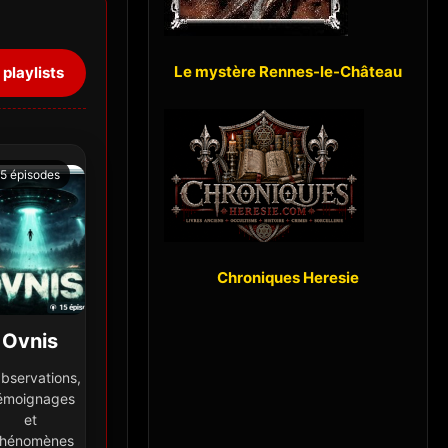
Le mystère Rennes-le-Château
 playlists
5 épisodes
Chroniques Heresie
Ovnis
bservations,
émoignages
et
hénomènes