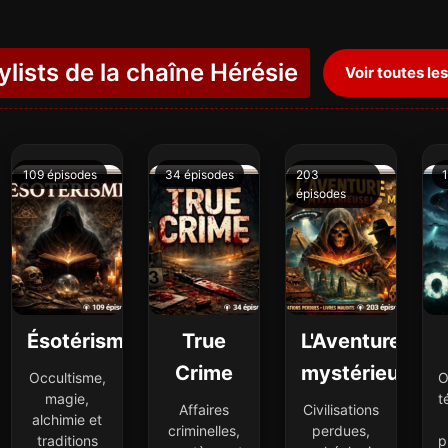
ylists de la chaîne Hérésie
Voir toutes les
109 épisodes
34 épisodes
203
1
épisodes
Ésotérisme
True
L'Aventure
Crime
mystérieuse
Occultisme,
O
magie,
t
Affaires
Civilisations
alchimie et
criminelles,
perdues,
traditions
p