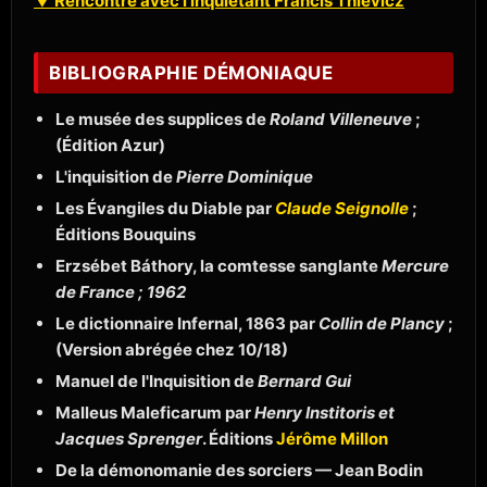
▼ Rencontre avec l'inquiétant Francis Thievicz
BIBLIOGRAPHIE DÉMONIAQUE
Le musée des supplices de
Roland Villeneuve
;
(Édition Azur)
L'inquisition de
Pierre Dominique
Les Évangiles du Diable par
Claude Seignolle
;
Éditions Bouquins
Erzsébet Báthory, la comtesse sanglante
Mercure
de France ; 1962
Le dictionnaire Infernal, 1863 par
Collin de Plancy
;
(Version abrégée chez 10/18)
Manuel de l'Inquisition de
Bernard Gui
Malleus Maleficarum par
Henry Institoris et
Jacques Sprenger
. Éditions
Jérôme Millon
De la démonomanie des sorciers — Jean Bodin