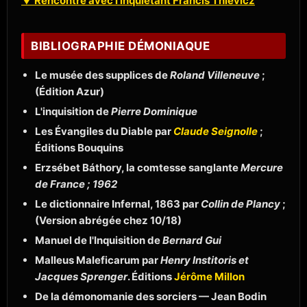
▼ Rencontre avec l'inquiétant Francis Thievicz
BIBLIOGRAPHIE DÉMONIAQUE
Le musée des supplices de
Roland Villeneuve
;
(Édition Azur)
L'inquisition de
Pierre Dominique
Les Évangiles du Diable par
Claude Seignolle
;
Éditions Bouquins
Erzsébet Báthory, la comtesse sanglante
Mercure
de France ; 1962
Le dictionnaire Infernal, 1863 par
Collin de Plancy
;
(Version abrégée chez 10/18)
Manuel de l'Inquisition de
Bernard Gui
Malleus Maleficarum par
Henry Institoris et
Jacques Sprenger
. Éditions
Jérôme Millon
De la démonomanie des sorciers — Jean Bodin