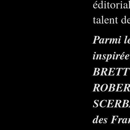
éditoria
talent d
Parmi le
inspir
BRETT
ROBER
SCERBAN
des Fra