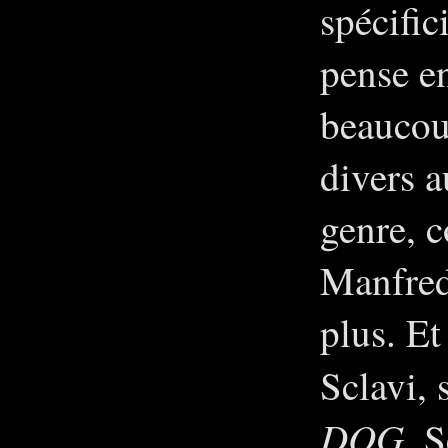
spécific
pense en
beaucoup
divers 
genre, 
Manfredi
plus. Et
Sclavi,
DOG
. 