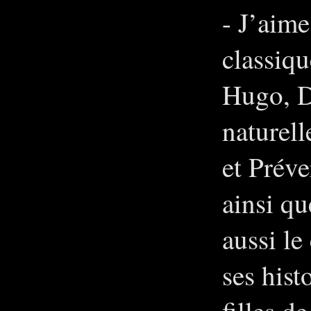
- J’aime
classiq
Hugo, D
naturel
et Préve
ainsi q
aussi le
ses hist
filles d