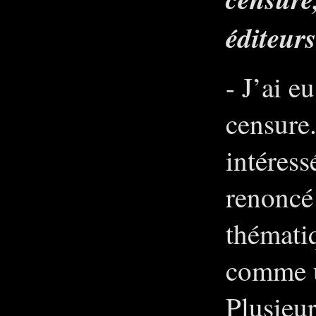
éditeurs
- J’ai e
censure
intéress
renoncé
thématiq
comme u
Plusieur