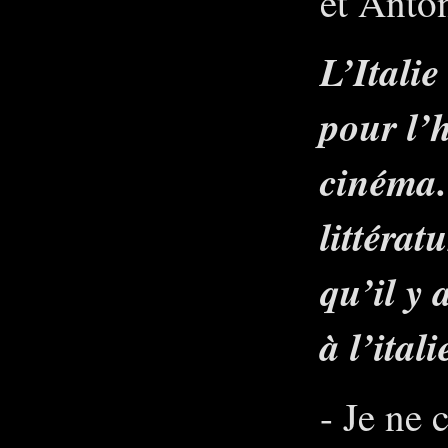
et Anton
L’Itali
pour l’h
cinéma.
littérat
qu’il y 
à l’ital
- Je ne 