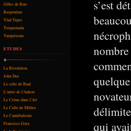
s’est dé
Gilles de Rais
Raspoutine
beaucou
Vlad Tepes
Torquemada
nécrophi
Vampirisme
nombre d
ETUDES
commenc
La Révolution
John Dee
quelque 
Le culte de Baal
novateur
L'antre de l'Ankou
Le Crime dans l'Art
délimite
Le Culte de Mithra
Le Cannibalisme
qui avai
Francisco Goya