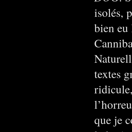
isolés, 
bien eu 
Cannibal
Naturell
textes g
ridicule
l’horreu
que je c