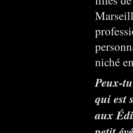
Marseill
professi
personn
niché en
Peux-tu
qui est 
aux Édi
petit év