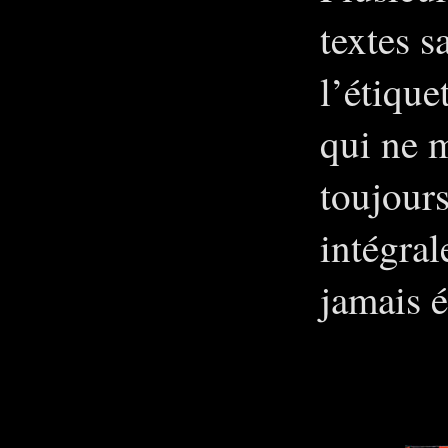
textes s
l’étique
qui ne m
toujour
intégral
jamais é