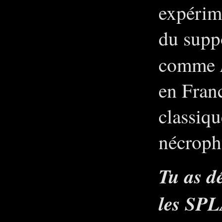
expérime
du supp
comme
en Fran
classiqu
nécrophi
Tu as d
les SPL