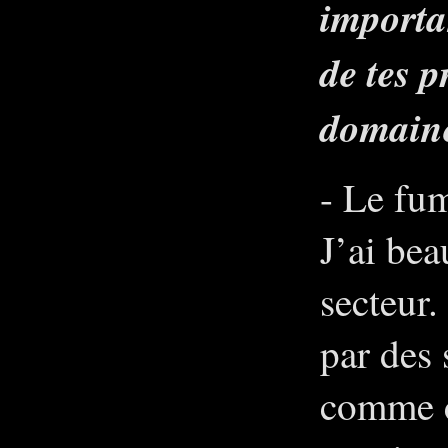
importa
de tes 
domaine
- Le fum
J’ai bea
secteur
par des 
comme cr