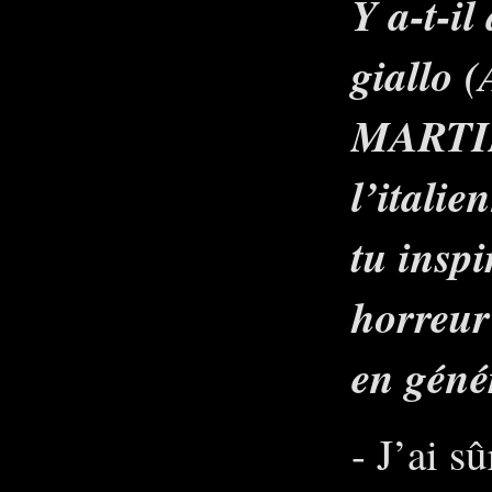
Y a-t-i
giallo
MARTINO
l’italie
tu inspi
horreur
en géné
- J’ai s