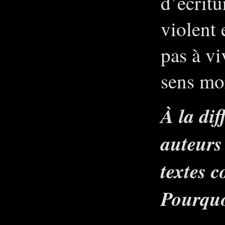
d’écritu
violent 
pas à vi
sens mo
À la di
auteurs 
textes c
Pourquo