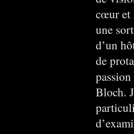
cœur et 
une sor
d’un hôt
de prot
passion
Bloch. J
particul
d’exami