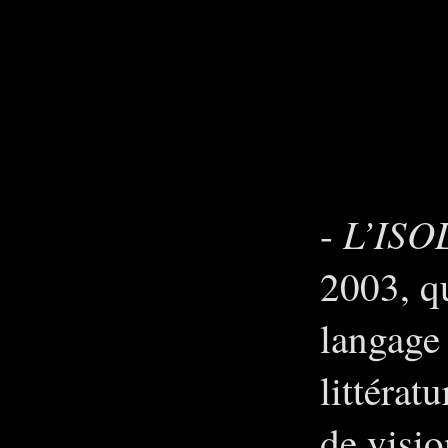
L’ISO
-
2003, q
langage 
littérat
de visio