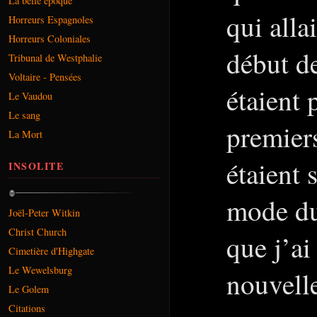
La belle époque
qui allai
Horreurs Espagnoles
Horreurs Coloniales
début de
Tribunal de Westphalie
Voltaire - Pensées
étaient 
Le Vaudou
Le sang
premier
La Mort
étaient s
INSOLITE
mode du
Joël-Peter Witkin
Christ Church
que j’a
Cimetière d'Highgate
Le Wewelsburg
nouvelle
Le Golem
Citations