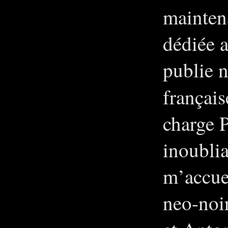
mainte
dédiée a
publie 
français
charge 
inoublia
m’accue
neo-noi