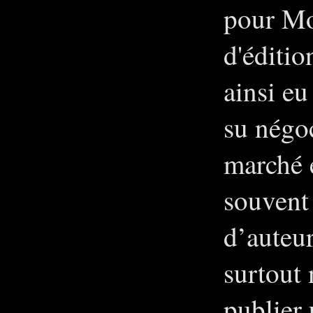
pour Mo
d'éditio
ainsi eu
su négoc
marché é
souvent
d’auteur
surtout 
publier 