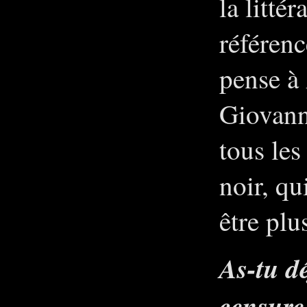
la litté
référen
pense à
Giovann
tous le
noir, qu
être plu
As-tu d
censure