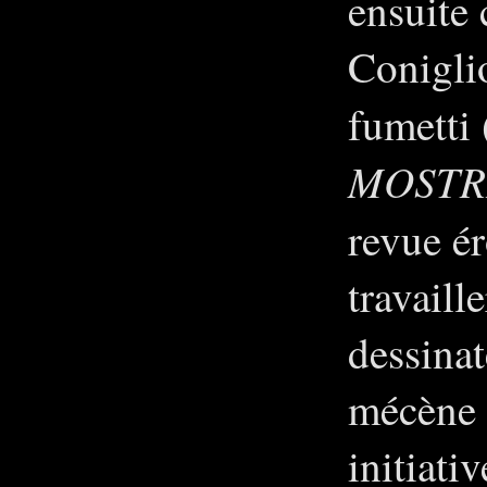
ensuite
Coniglio
fumetti 
MOSTR
revue é
travaill
dessinat
mécène 
initiativ