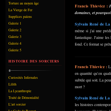
Torture au moyen âge
Francis Thievicz :
P
La Vierge de Fer
domaines, et pourquoi
Supplices païens
Galerie 1
Sylvain René de La 
Galerie 2
même si j'ai une prédi
Galerie 3
fantastique. J'aime les 
Galerie 4
fond. Ce format se prête
Galerie 5
HISTOIRE DES SORCIERS
Francis Thievicz :
Le
en quantité qu’en quali
Curiosités Infernales
subtile qui soit. La peu
Lilith
mort ?
La Lycanthropie
Sylvain René de La 
Traité de Démonialité
les histoires contempora
L'art sorcier
Le Code de Boguet