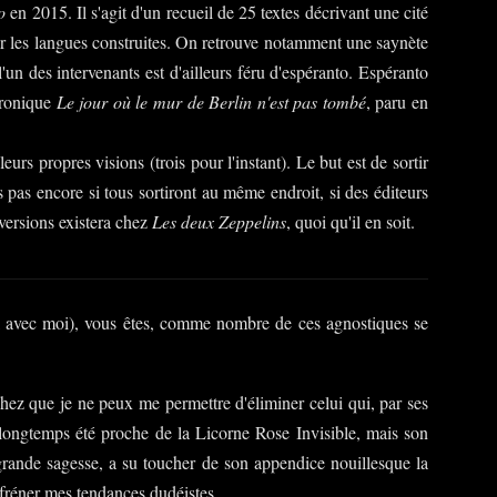
o
en 2015. Il s'agit d'un recueil de 25 textes décrivant une cité
our les langues construites. On retrouve notamment une saynète
l'un des intervenants est d'ailleurs féru d'espéranto. Espéranto
hronique
Le jour où le mur de Berlin n'est pas tombé
, paru en
eurs propres visions (trois pour l'instant). Le but est de sortir
 pas encore si tous sortiront au même endroit, si des éditeurs
 versions existera chez
Les deux Zeppelins
, quoi qu'il en soit.
el avec moi), vous êtes, comme nombre de ces agnostiques se
hez que je ne peux me permettre d'éliminer celui qui, par ses
'ai longtemps été proche de la Licorne Rose Invisible, mais son
 grande sagesse, a su toucher de son appendice nouillesque la
éfréner mes tendances dudéistes.