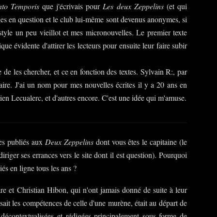
to Temporis
que j'écrivais pour
Les deux Zeppelins
(et qui
ages en question et le club lui-même sont devenus anonymes, si
yle un peu vieillot et mes micronouvelles. Le premier texte
que évidente d'attirer les lecteurs pour ensuite leur faire subir
 de les chercher, et ce en fonction des textes. Sylvain R:, par
ire. J'ai un nom pour mes nouvelles écrites il y a 20 ans en
tien Lecualerc, et d'autres encore. C'est une idée qui m'amuse.
tes publiés aux
Deux Zeppelins
dont vous êtes le capitaine (le
iriger ses errances vers le site dont il est question). Pourquoi
iés en ligne tous les ans ?
re et Christian Hibon, qui n'ont jamais donné de suite à leur
sait les compétences de celle d'une murène, était au départ de
s décontextualisées et rédigées principalement sous forme de