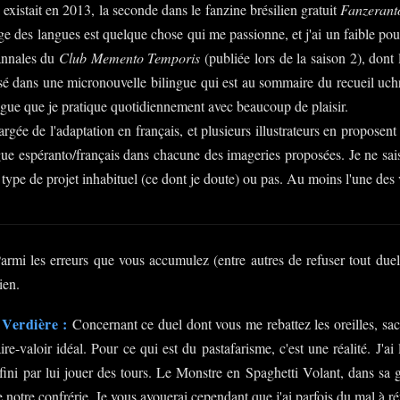
 existait en 2013, la seconde dans le fanzine brésilien gratuit
Fanzerant
ge des langues est quelque chose qui me passionne, et j'ai un faible p
annales du
Club Memento Temporis
(publiée lors de la saison 2), dont 
lisé dans une micronouvelle bilingue qui est au sommaire du recueil uc
angue que je pratique quotidiennement avec beaucoup de plaisir.
rgée de l'adaptation en français, et plusieurs illustrateurs en proposent l
gue espéranto/français dans chacune des imageries proposées. Je ne sais
e type de projet inhabituel (ce dont je doute) ou pas. Au moins l'une des
rmi les erreurs que vous accumulez (entre autres de refuser tout du
ien.
Verdière :
Concernant ce duel dont vous me rebattez les oreilles, sac
faire-valoir idéal. Pour ce qui est du pastafarisme, c'est une réalité. J
 fini par lui jouer des tours. Le Monstre en Spaghetti Volant, dans sa
notre confrérie. Je vous avouerai cependant que j'ai parfois du mal à r