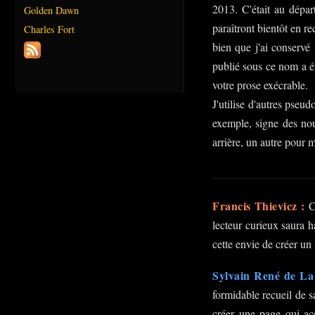
2013. C'était au dépa
Golden Dawn
paraîtront bientôt en r
Charles Fort
bien que j'ai conservé
publié sous ce nom a é
votre prose exécrable.
J'utilise d'autres pseu
exemple, signe des nou
arrière, un autre pour 
Francis Thievicz :
Ce
lecteur curieux saura h
cette envie de créer un 
Sylvain René de La
formidable recueil de 
créer une page qui acc