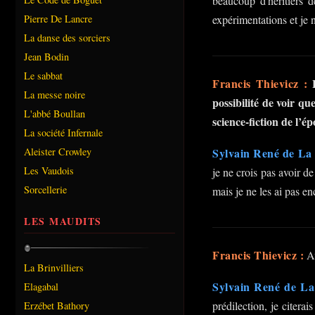
beaucoup d'héritiers 
expérimentations et je 
Pierre De Lancre
La danse des sorciers
Jean Bodin
Le sabbat
Francis Thievicz :
La messe noire
possibilité de voir qu
L'abbé Boullan
science-fiction de l’é
La société Infernale
Sylvain René de La 
Aleister Crowley
Les Vaudois
je ne crois pas avoir de
Sorcellerie
mais je ne les ai pas e
LES MAUDITS
Francis Thievicz :
Av
La Brinvilliers
Sylvain René de La
Elagabal
prédilection, je citera
Erzébet Bathory