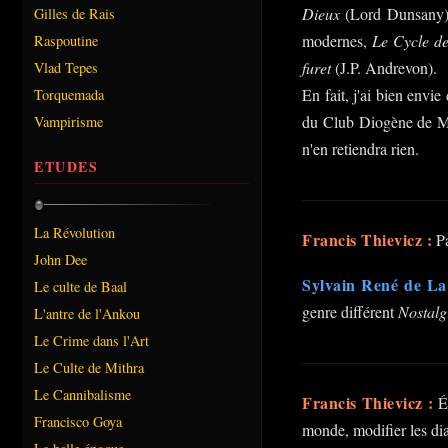
Dieux
(Lord Dunsany
Gilles de Rais
modernes,
Le Cycle de
Raspoutine
furet
(J.P. Andrevon).
Vlad Tepes
En fait, j'ai bien envi
Torquemada
du Club Diogène de Mou
Vampirisme
n'en retiendra rien.
ETUDES
La Révolution
Francis Thievicz :
Pa
John Dee
Sylvain René de La
Le culte de Baal
genre différent
Nostalg
L'antre de l'Ankou
Le Crime dans l'Art
Le Culte de Mithra
Le Cannibalisme
Francis Thievicz :
Éc
Francisco Goya
monde, modifier les di