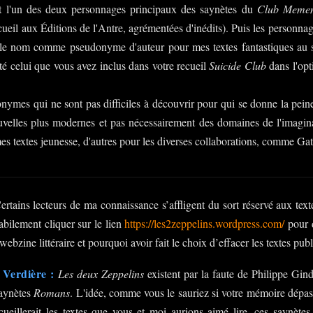
rt l'un des deux personnages principaux des saynètes du
Club Memen
ecueil aux Éditions de l'Antre, agrémentées d'inédits). Puis les personn
 le nom comme pseudonyme d'auteur pour mes textes fantastiques au st
té celui que vous avez inclus dans votre recueil
Suicide Club
dans l'opti
donymes qui ne sont pas difficiles à découvrir pour qui se donne la peine
velles plus modernes et pas nécessairement des domaines de l'imagina
mes textes jeunesse, d'autres pour les diverses collaborations, comme Ga
rtains lecteurs de ma connaissance s’affligent du sort réservé aux tex
abilement cliquer sur le lien
https://les2zeppelins.wordpress.com/
pour d
webzine littéraire et pourquoi avoir fait le choix d’effacer les textes publ
 Verdière :
Les deux Zeppelins
existent par la faute de Philippe Gind
saynètes
Romans
. L'idée, comme vous le sauriez si votre mémoire dépas
ueillerait les textes que vous et moi aurions aimé lire, ces saynète