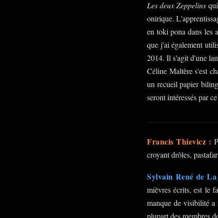
Les deux Zeppelins
qui
onirique. L'apprentissa
en toki pona dans les 
que j'ai également uti
2014. Il s'agit d'une l
Céline Maltère s'est cha
un recueil papier bilin
seront intéressés par c
Francis Thievicz :
Pa
croyant drôles, pastafar
Sylvain René de La 
mièvres écrits, est le 
manque de visibilité a
plupart des membres de 