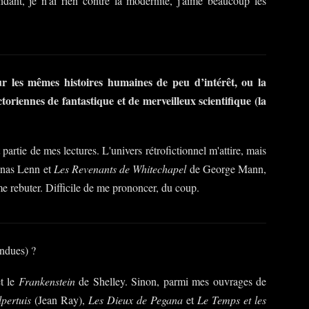
ant, je n'ai rien contre la modernité, j'aime beaucoup les
les mêmes histoires humaines de peu d’intérêt, ou la
ctoriennes de fantastique et de merveilleux scientifique (la
rtie de mes lectures. L'univers rétrofictionnel m'attire, mais
nas Lenn et
Les Revenants de Whitechapel
de George Mann,
 me rebuter. Difficile de me prononcer, du coup.
ondues) ?
t le
Frankenstein
de Shelley. Sinon, parmi mes ouvrages de
pertuis
(Jean Ray),
Les Dieux de Pegana
et
Le Temps et les