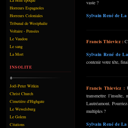
La belle époque
vaste ?
Horreurs Espagnoles
Sylvain René de La 
Horreurs Coloniales
Tribunal de Westphalie
Voltaire - Pensées
Le Vaudou
Francis Thievicz :
C’
Le sang
Sylvain René de La
La Mort
contenir votre tête, fin
INSOLITE
Joël-Peter Witkin
Francis Thievicz :
U
Christ Church
transmettre l’insulte
Cimetière d'Highgate
Lautréamont. Pourriez
Le Wewelsburg
multiples ?
Le Golem
Sylvain René de La 
Citations