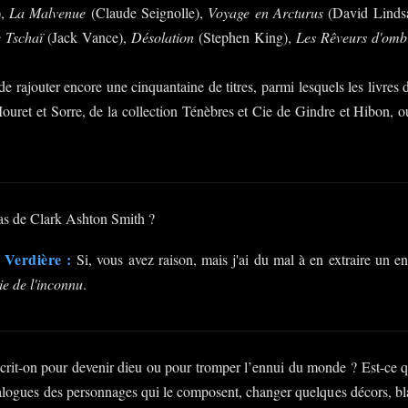
),
La Malvenue
(Claude Seignolle),
Voyage en Arcturus
(David Linds
 Tschaï
(Jack Vance),
Désolation
(Stephen King),
Les Rêveurs d'omb
e de rajouter encore une cinquantaine de titres, parmi lesquels les livre
ret et Sorre, de la collection Ténèbres et Cie de Gindre et Hibon, 
s de Clark Ashton Smith ?
 Verdière :
Si, vous avez raison, mais j'ai du mal à en extraire un en
ie de l'inconnu
.
rit-on pour devenir dieu ou pour tromper l’ennui du monde ? Est-ce qu’
alogues des personnages qui le composent, changer quelques décors, bla