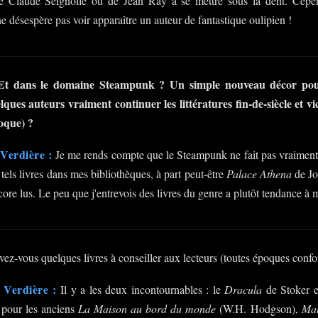
de Claude Seignolle ou de Jean Ray à se mettre sous la dent. Cepend
ne désespère pas voir apparaître un auteur de fantastique oulipien !
Et dans le domaine Steampunk ? Un simple nouveau décor pour 
elques auteurs vraiment continuer les littératures fin-de-siècle et vi
poque) ?
Verdière :
Je me rends compte que le Steampunk ne fait pas vraiment pa
 tels livres dans mes bibliothèques, à part peut-être
Palace Athena
de Jo
ncore lus. Le peu que j'entrevois des livres du genre a plutôt tendance à
ez-vous quelques livres à conseiller aux lecteurs (toutes époques conf
 Verdière :
Il y a les deux incontournables : le
Dracula
de Stoker e
is pour les anciens
La Maison au bord du monde
(W.H. Hodgson),
Mal