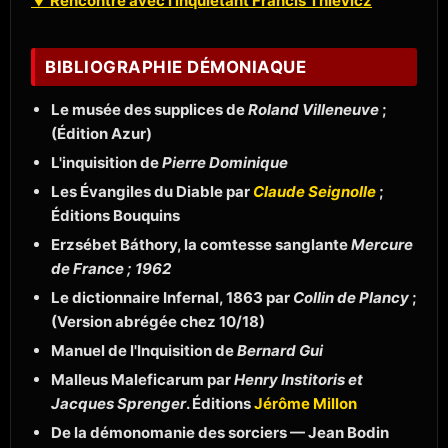
▼ Rencontre avec l'inquiétant Francis Thievicz
BIBLIOGRAPHIE DÉMONIAQUE
Le musée des supplices de
Roland Villeneuve
;
(Édition Azur)
L'inquisition de
Pierre Dominique
Les Évangiles du Diable par
Claude Seignolle
;
Éditions Bouquins
Erzsébet Báthory, la comtesse sanglante
Mercure
de France ; 1962
Le dictionnaire Infernal, 1863 par
Collin de Plancy
;
(Version abrégée chez 10/18)
Manuel de l'Inquisition de
Bernard Gui
Malleus Maleficarum par
Henry Institoris et
Jacques Sprenger
. Éditions
Jérôme Millon
De la démonomanie des sorciers — Jean Bodin