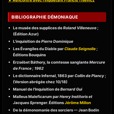
▼ Rencontre avec l'inquiétant Francis Thievicz
BIBLIOGRAPHIE DÉMONIAQUE
Le musée des supplices de
Roland Villeneuve
;
(Édition Azur)
L'inquisition de
Pierre Dominique
Les Évangiles du Diable par
Claude Seignolle
;
Éditions Bouquins
Erzsébet Báthory, la comtesse sanglante
Mercure
de France ; 1962
Le dictionnaire Infernal, 1863 par
Collin de Plancy
;
(Version abrégée chez 10/18)
Manuel de l'Inquisition de
Bernard Gui
Malleus Maleficarum par
Henry Institoris et
Jacques Sprenger
. Éditions
Jérôme Millon
De la démonomanie des sorciers — Jean Bodin