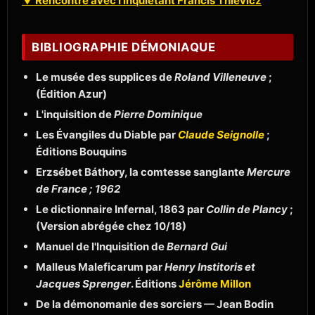
▼ Rencontre avec l'inquiétant Francis Thievicz
BIBLIOGRAPHIE DÉMONIAQUE
Le musée des supplices de
Roland Villeneuve
;
(Édition Azur)
L'inquisition de
Pierre Dominique
Les Évangiles du Diable par
Claude Seignolle
;
Éditions Bouquins
Erzsébet Báthory, la comtesse sanglante
Mercure
de France ; 1962
Le dictionnaire Infernal, 1863 par
Collin de Plancy
;
(Version abrégée chez 10/18)
Manuel de l'Inquisition de
Bernard Gui
Malleus Maleficarum par
Henry Institoris et
Jacques Sprenger
. Éditions
Jérôme Millon
De la démonomanie des sorciers — Jean Bodin