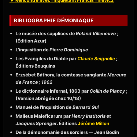
▼ Rencontre avec l'inquiétant Francis Thievicz
BIBLIOGRAPHIE DÉMONIAQUE
Le musée des supplices de
Roland Villeneuve
;
(Édition Azur)
L'inquisition de
Pierre Dominique
Les Évangiles du Diable par
Claude Seignolle
;
Éditions Bouquins
Erzsébet Báthory, la comtesse sanglante
Mercure
de France ; 1962
Le dictionnaire Infernal, 1863 par
Collin de Plancy
;
(Version abrégée chez 10/18)
Manuel de l'Inquisition de
Bernard Gui
Malleus Maleficarum par
Henry Institoris et
Jacques Sprenger
. Éditions
Jérôme Millon
De la démonomanie des sorciers — Jean Bodin