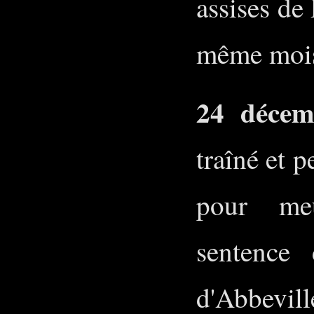
assises de
même mo
24 décem
traîné et 
pour meu
sentence
d'Abbevil