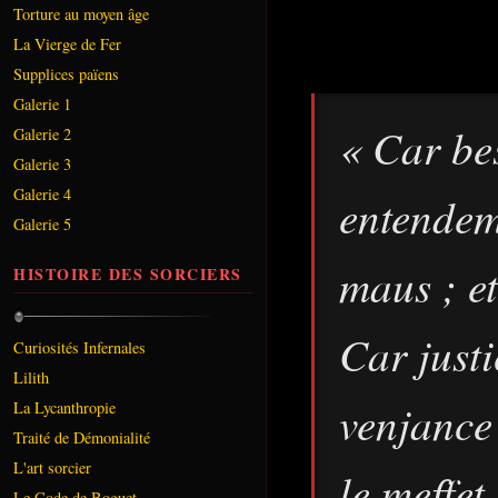
Torture au moyen âge
La Vierge de Fer
Supplices païens
Galerie 1
« Car be
Galerie 2
Galerie 3
Galerie 4
entendeme
Galerie 5
maus ; et
HISTOIRE DES SORCIERS
Car justi
Curiosités Infernales
Lilith
venjance 
La Lycanthropie
Traité de Démonialité
L'art sorcier
le meffet
Le Code de Boguet