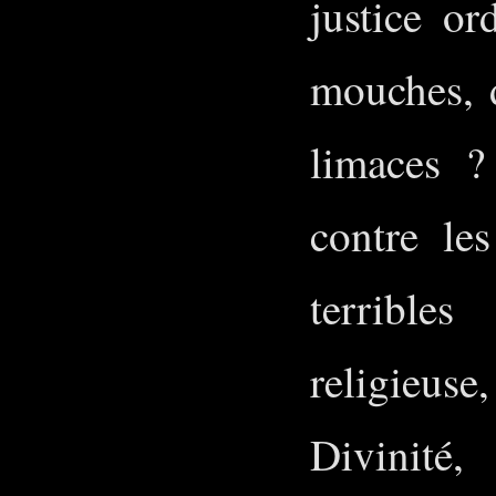
justice or
mouches, d
limaces ?
contre le
terrible
religieus
Divinité