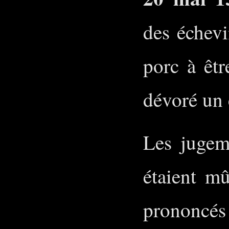
des échev
porc à êtr
dévoré un
Les jugeme
étaient m
prononcé