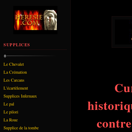
SUPPLICES
Le Chevalet
La Crémation
Les Carcans
Cur
L'écartèlement
Supplices Infernaux
histori
Le pal
Le pilori
contre
La Roue
Supplice de la tombe