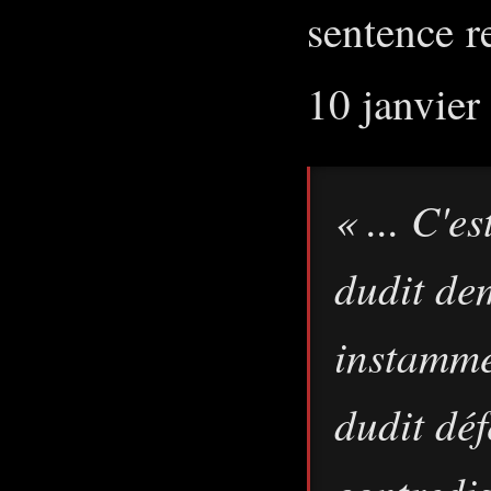
sentence r
10 janvier 
« ... C'e
dudit de
instamme
dudit dé