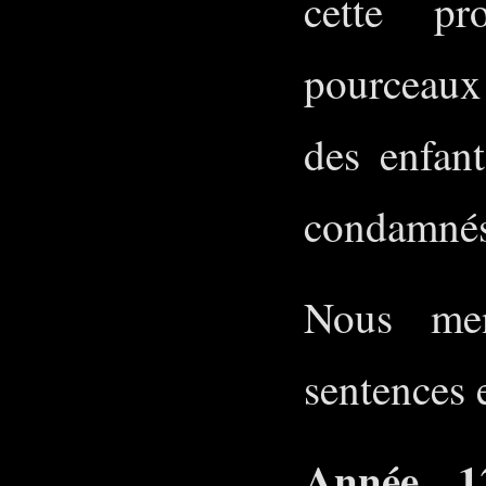
cette pr
pourceaux 
des enfant
condamnés 
Nous men
sentences 
Année 1