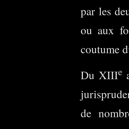
par les de
ou aux fou
coutume d
e
Du XIII
a
jurisprude
de nombr