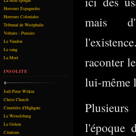
ici des u
La belle époque
Horreurs Espagnoles
Horreurs Coloniales
mais d'
Tribunal de Westphalie
Voltaire - Pensées
l'existen
Le Vaudou
Le sang
raconter le
La Mort
INSOLITE
lui-même 
Joël-Peter Witkin
Christ Church
Plusieur
Cimetière d'Highgate
Le Wewelsburg
l'époque 
Le Golem
Citations