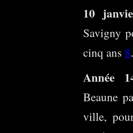
10 janvi
Savigny p
cinq ans
8
Année 14
Beaune pa
ville, po